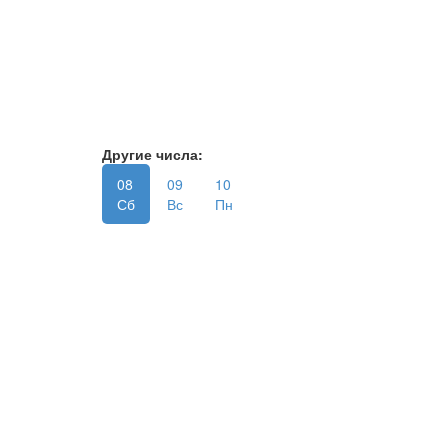
Другие числа:
08
09
10
Сб
Вс
Пн