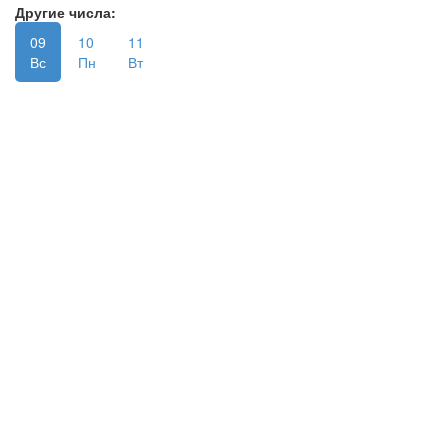
Другие числа:
09
10
11
Вс
Пн
Вт