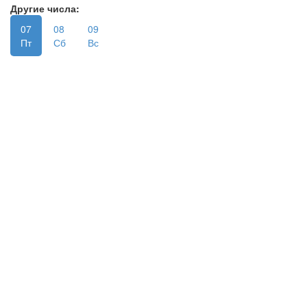
Другие числа:
07
08
09
Пт
Сб
Вс