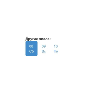
Другие числа:
08
09
10
Сб
Вс
Пн