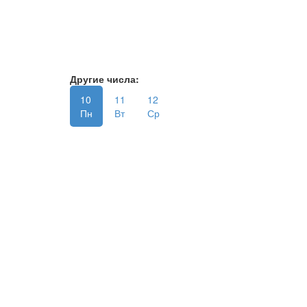
Другие числа:
10
11
12
Пн
Вт
Ср