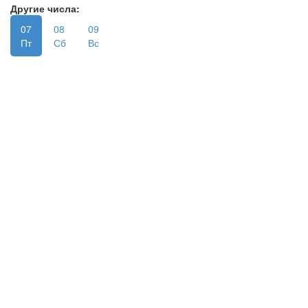
Другие числа:
07
08
09
Пт
Сб
Вс