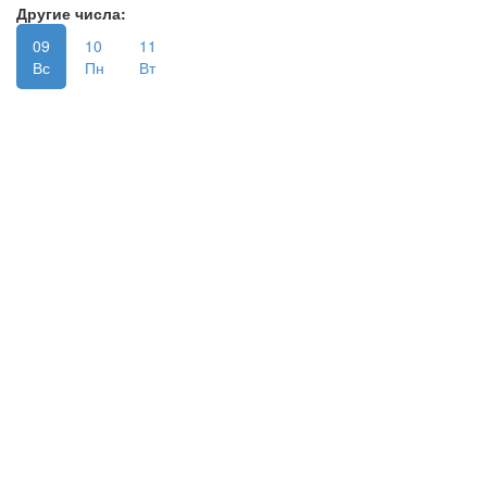
Другие числа:
09
10
11
Вс
Пн
Вт