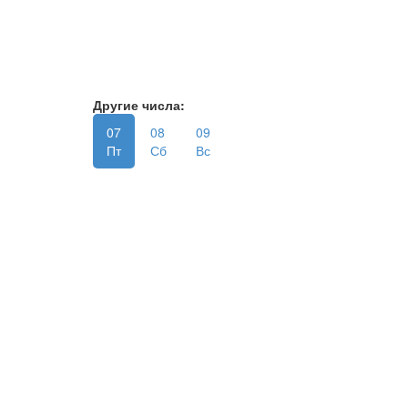
Другие числа:
07
08
09
Пт
Сб
Вс