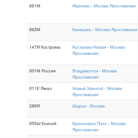
661М
Иваново
-
Москва Ярославская
662М
Кинешма
-
Москва Ярославская
147Я Кострома
Кострома-Новая
-
Москва
Ярославская
001М Россия
Владивосток
-
Москва
Ярославская
011Е Ямал
Новый Уренгой
-
Москва
Ярославская
289Я
Шарья
-
Москва
055Ы Енисей
Красноярск Пасс
-
Москва
Ярославская