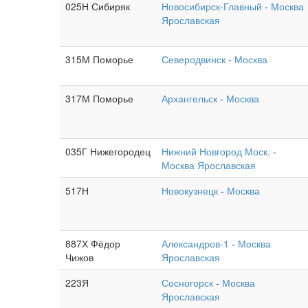
025Н Сибиряк
Новосибирск-Главный
-
Москва
Ярославская
315М Поморье
Северодвинск
-
Москва
317М Поморье
Архангельск
-
Москва
035Г Нижегородец
Нижний Новгород Моск.
-
Москва Ярославская
517Н
Новокузнецк
-
Москва
887Х Фёдор
Александров-1
-
Москва
Чижов
Ярославская
223Я
Сосногорск
-
Москва
Ярославская