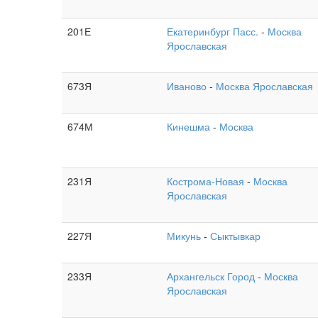
201Е
Екатеринбург Пасс.
-
Москва
Ярославская
673Я
Иваново
-
Москва Ярославская
674М
Кинешма
-
Москва
231Я
Кострома-Новая
-
Москва
Ярославская
227Я
Микунь
-
Сыктывкар
233Я
Архангельск Город
-
Москва
Ярославская