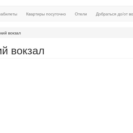
иабилеты
Квартиры посуточно
Отели
Добраться до/от в
кий вокзал
ий вокзал