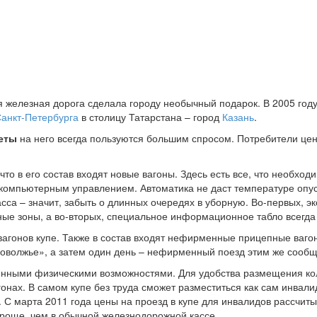
кая железная дорога сделала городу необычный подарок. В 2005 г
анкт-Петербурга
в столицу Татарстана – город
Казань
.
леты
на него всегда пользуются большим спросом. Потребители цен
то в его состав входят новые вагоны. Здесь есть все, что необхо
компьютерным управлением. Автоматика не даст температуре опус
сса – значит, забыть о длинных очередях в уборную. Во-первых, э
ные зоны, а во-вторых, специальное информационное табло всегда 
вагонов купе. Также в состав входят нефирменные прицепные ваго
Поволжье», а затем один день – нефирменный поезд этим же сооб
ченными физическими возможностями. Для удобства размещения 
гонах. В самом купе без труда сможет разместиться как сам инвал
 С марта 2011 года цены на проезд в купе для инвалидов рассчиты
роще, чем в обычной железнодорожной кассе.