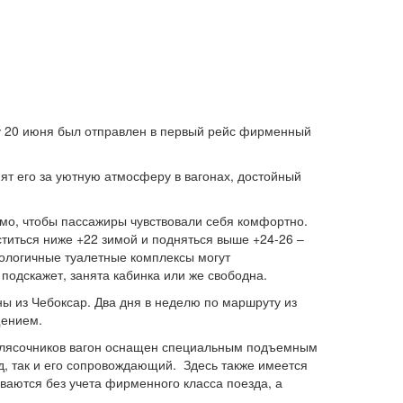
оду 20 июня был отправлен в первый рейс фирменный
ят его за уютную атмосферу в вагонах, достойный
димо, чтобы пассажиры чувствовали себя комфортно.
титься ниже +22 зимой и подняться выше +24-26 –
кологичные туалетные комплексы могут
подскажет, занята кабинка или же свободна.
ны из Чебоксар. Два дня в неделю по маршруту из
щением.
колясочников вагон оснащен специальным подъемным
ид, так и его сопровождающий. Здесь также имеется
ваются без учета фирменного класса поезда, а