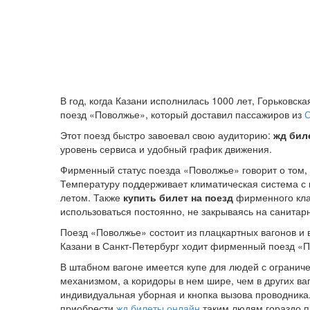
В год, когда Казани исполнилась 1000 лет, Горьковс
поезд «Поволжье», который доставил пассажиров из
С
Этот поезд быстро завоевал свою аудиторию:
жд би
уровень сервиса и удобный график движения.
Фирменный статус поезда «Поволжье» говорит о том, ч
Температуру поддерживает климатическая система с 
летом. Также
купить билет на поезд
фирменного кла
использоваться постоянно, не закрываясь на санитар
Поезд «Поволжье» состоит из плацкартных вагонов и 
Казани в Санкт-Петербург ходит фирменный поезд «
В штабном вагоне имеется купе для людей с ограни
механизмом, а коридоры в нем шире, чем в других ва
индивидуальная уборная и кнопка вызова проводника.
приобрести
жд билеты онлайн
таким людям гораздо п