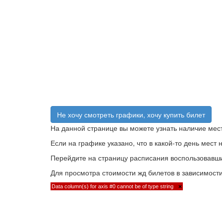
Не хочу смотреть графики, хочу купить билет
На данной странице вы можете узнать наличие мест
Если на графике указано, что в какой-то день мес
Перейдите на страницу расписания воспользовавшис
Для просмотра стоимости жд билетов в зависимости
Data column(s) for axis #0 cannot be of type string
×