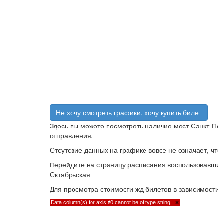
Не хочу смотреть графики, хочу купить билет
Здесь вы можете посмотреть наличие мест Санкт-Пе
отправления.
Отсутсвие данных на графике вовсе не означает, чт
Перейдите на страницу расписания воспользовавши
Октябрьская.
Для просмотра стоимости жд билетов в зависимости
Data column(s) for axis #0 cannot be of type string
×