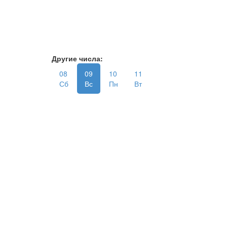
Другие числа:
08
09
10
11
Сб
Вс
Пн
Вт