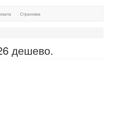
окзала
Страховка
26 дешево.