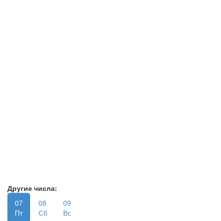
Другие числа:
07
08
09
Пт
Сб
Вс