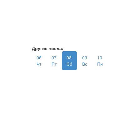
Другие числа:
06
07
08
09
10
Чт
Пт
Сб
Вс
Пн