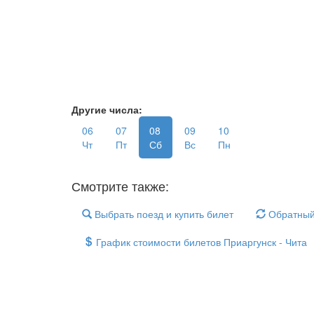
Другие числа:
06
07
08
09
10
Чт
Пт
Сб
Вс
Пн
Смотрите также:
Выбрать поезд и купить билет
Обратный
График стоимости билетов Приаргунск - Чита