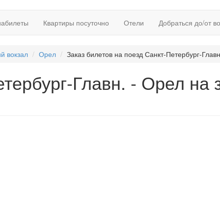
иабилеты
Квартиры посуточно
Отели
Добраться до/от в
ий вокзал
Орел
Заказ билетов на поезд Санкт-Петербург-Главн
ербург-Главн. - Орел на з