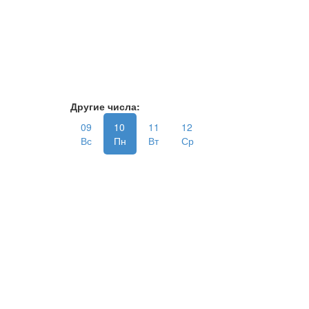
Другие числа:
09
10
11
12
Вс
Пн
Вт
Ср