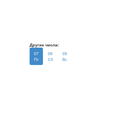
Другие числа:
07
08
09
Пт
Сб
Вс