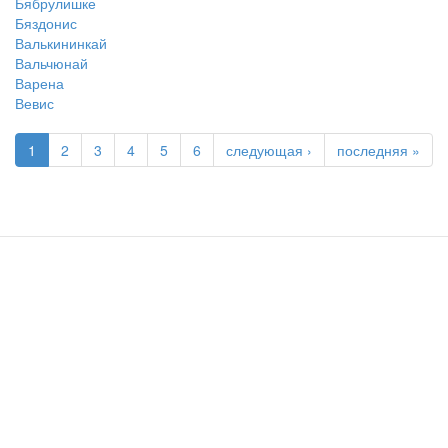
Бябрулишке
Бяздонис
Валькининкай
Вальчюнай
Варена
Вевис
1
2
3
4
5
6
следующая ›
последняя »