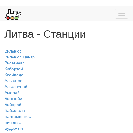
Toggl
naviga
Литва - Станции
Вильнюс
Вильнюс Центр
Висагинас
Кибартай
Клайпеда
Альвитас
Альксненай
Амаляй
Баготойи
Байорай
Байсогала
Балтамишкес
Биченис
Будвечяй