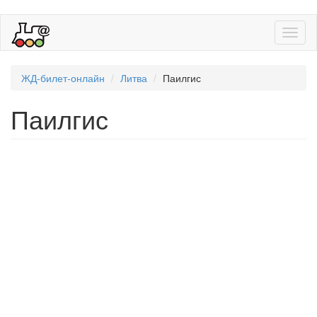
Toggl
naviga
ЖД-билет-онлайн
Литва
Паилгис
Паилгис