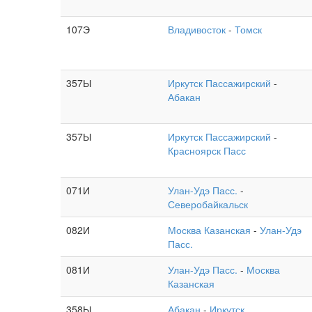
107Э
Владивосток
-
Томск
357Ы
Иркутск Пассажирский
-
Абакан
357Ы
Иркутск Пассажирский
-
Красноярск Пасс
071И
Улан-Удэ Пасс.
-
Северобайкальск
082И
Москва Казанская
-
Улан-Удэ
Пасс.
081И
Улан-Удэ Пасс.
-
Москва
Казанская
358Ы
Абакан
-
Иркутск