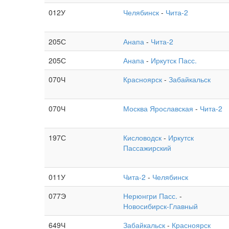
012У
Челябинск
-
Чита-2
205С
Анапа
-
Чита-2
205С
Анапа
-
Иркутск Пасс.
070Ч
Красноярск
-
Забайкальск
070Ч
Москва Ярославская
-
Чита-2
197С
Кисловодск
-
Иркутск
Пассажирский
011У
Чита-2
-
Челябинск
077Э
Нерюнгри Пасс.
-
Новосибирск-Главный
649Ч
Забайкальск
-
Красноярск