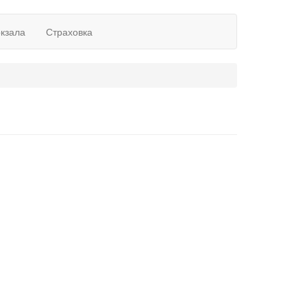
окзала
Страховка