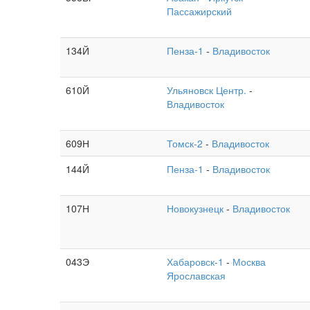
Пассажирский
134Й
Пенза-1
-
Владивосток
610Й
Ульяновск Центр.
-
Владивосток
609Н
Томск-2
-
Владивосток
144Й
Пенза-1
-
Владивосток
107Н
Новокузнецк
-
Владивосток
043Э
Хабаровск-1
-
Москва
Ярославская