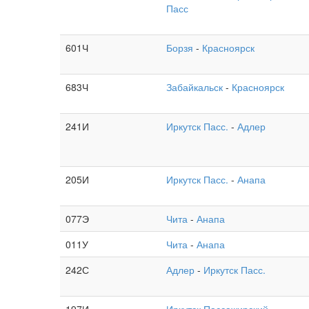
Пасс
601Ч
Борзя
-
Красноярск
683Ч
Забайкальск
-
Красноярск
241И
Иркутск Пасс.
-
Адлер
205И
Иркутск Пасс.
-
Анапа
077Э
Чита
-
Анапа
011У
Чита
-
Анапа
242С
Адлер
-
Иркутск Пасс.