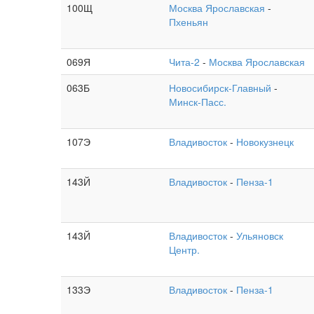
100Щ
Москва Ярославская
-
Пхеньян
069Я
Чита-2
-
Москва Ярославская
063Б
Новосибирск-Главный
-
Минск-Пасс.
107Э
Владивосток
-
Новокузнецк
143Й
Владивосток
-
Пенза-1
143Й
Владивосток
-
Ульяновск
Центр.
133Э
Владивосток
-
Пенза-1