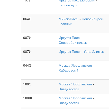
197И
Иркутск Пассажирский
-
Кисловодск
064Б
Минск-Пасс.
-
Новосибирск-
Главный
087И
Иркутск Пасс.
-
Северобайкальск
087И
Иркутск Пасс.
-
Усть-Илимск
044Э
Москва Ярославская
-
Хабаровск-1
100Э
Москва Ярославская
-
Владивосток
100Щ
Москва Ярославская
-
Владивосток