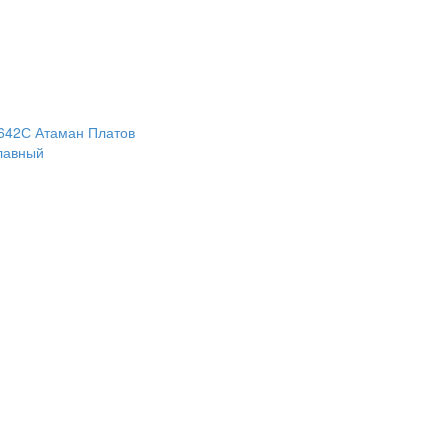
642С Атаман Платов
лавный