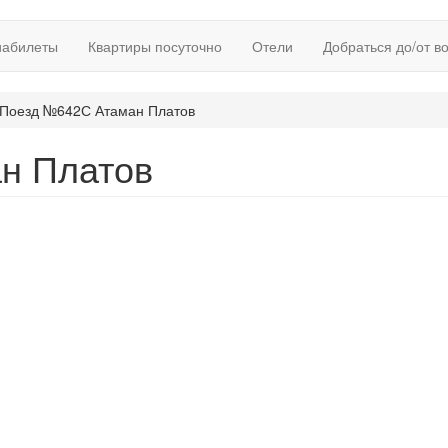
иабилеты
Квартиры посуточно
Отели
Добраться до/от в
Поезд №642С Атаман Платов
н Платов