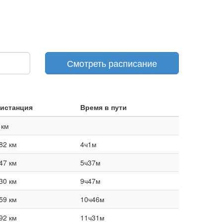
Смотреть расписание
истанция
Время в пути
 км
82 км
4ч1м
47 км
5ч37м
30 км
9ч47м
59 км
10ч46м
92 км
11ч31м