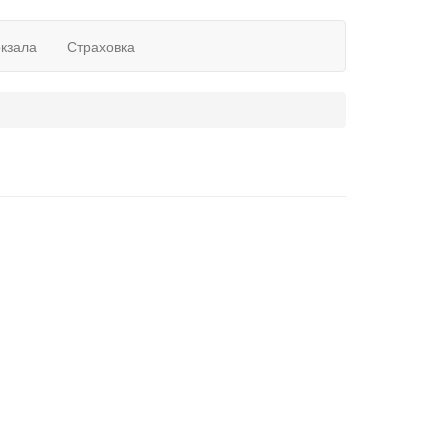
окзала
Страховка