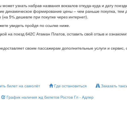
ы может узнать набрав названия вокзалов откуда-куда и дату поезд
твие динамическое формирование цены – чем раньше покупка, тем д
 (на 5% дешевле при покупке через интернет).
жете увидеть пройдя по ссылке ниже.
кой на поезд 642С Атаман Платов, оставить свой отзыв и ознакомит
редоставляет своим пассажирам дополнительные услуги и сервис
ить билет на самолёт
Где остановиться
Заказать такс
График наличия жд билетов Ростов Гл - Адлер