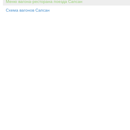
Меню вагона-ресторана поезда Сапсан
Схема вагонов Сапсан