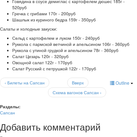
Говядина в соусе демиглас с картофелем дюшес 185г -
520руб
Гречка с грибами 170г - 200руб
Шашлык из куриного бедра 159г - 350руб
Салаты и холодные закуски:
Сельд с картофелем и луком 150г - 240руб
Руккола с пармской ветчиной и апельсином 106г - 360руб
Руккола с утиной грудкой и апельсином 78г - 360руб
Салат Цезарь 120г - 320руб
Овощной салат 122г - 170руб
Салат Русский с петрушкой 122г - 170руб
‹ Билеты на Сапсан
Вверх
Outline
Схема вагонов Сапсан ›
Разделы:
Сапсан
Добавить комментарий